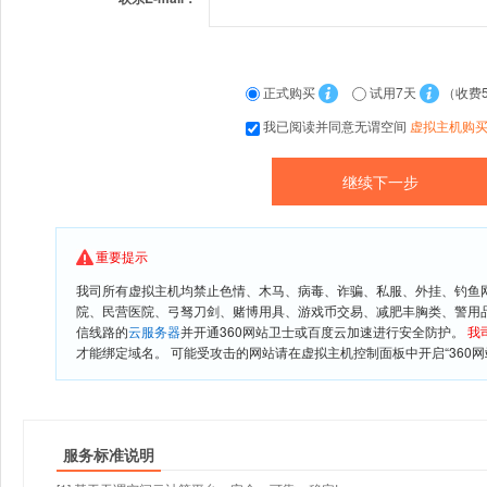
正式购买
试用7天
（收费
我已阅读并同意无谓空间
虚拟主机购
重要提示
我司所有虚拟主机均禁止色情、木马、病毒、诈骗、私服、外挂、钓鱼
院、民营医院、弓驽刀剑、赌博用具、游戏币交易、减肥丰胸类、警用
信线路的
云服务器
并开通360网站卫士或百度云加速进行安全防护。
我
才能绑定域名。 可能受攻击的网站请在虚拟主机控制面板中开启“360网
服务标准说明