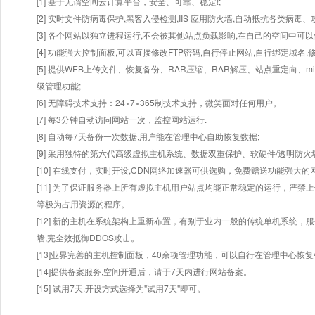
[1] 基于无谓空间云计算平台，安全、可靠、稳定!;
[2] 实时文件防病毒保护,黑客入侵检测,IIS 应用防火墙,自动抵抗各类病毒、
[3] 各个网站以独立进程运行,不会被其他站点负载影响,在自己的空间中可以使用
[4] 功能强大控制面板,可以直接修改FTP密码,自行停止网站,自行绑定域名,
[5] 提供WEB上传文件、恢复备份、RAR压缩、RAR解压、站点重定向
级管理功能;
[6] 无障碍技术支持：24×7×365制技术支持，微笑面对任何用户。
[7] 每3分钟自动访问网站一次，监控网站运行.
[8] 自动每7天备份一次数据,用户能在管理中心自助恢复数据;
[9] 采用独特的第六代高级虚拟主机系统、数据双重保护、软硬件/透明防火
[10] 在线支付，实时开设,CDN网络加速器可供选购，免费赠送功能强大
[11] 为了保证服务器上所有虚拟主机用户站点均能正常稳定的运行，严禁上
等极为占用资源的程序。
[12] 新的主机在系统架构上重新布置，有别于业内一般的传统单机系统，
墙,完全效抵御DDOS攻击。
[13]业界完善的主机控制面板，40余项管理功能，可以自行在管理中心恢
[14]提供备案服务,空间开通后，请于7天内进行网站备案。
[15] 试用7天.开设方式选择为"试用7天"即可。