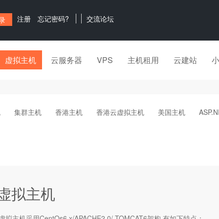
注册
忘记密码?
交流论坛
虚拟主机
云服务器
VPS
主机租用
云建站
机
集群主机
香港主机
香港云虚拟主机
美国主机
ASP.
va虚拟主机
虚拟主机
采用CentOs6.x/APACHE2.0/ TOMCAT6架构,有如下特点：