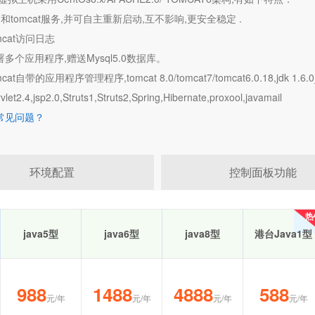
vm和tomcat服务,并可自主重新启动,互不影响,更安全稳定 .
mcat访问日志
署多个应用程序,赠送Mysql5.0数据库。
cat自带的应用程序管理程序,tomcat 8.0/tomcat7/tomcat6.0.18,jdk 1.6.0_1
et2.4,jsp2.0,Struts1,Struts2,Spring,Hibernate,proxool,javamail
机常见问题？
环境配置
控制面板功能
热
热
java5型
java6型
java8型
港台Java1型
988
1488
4888
588
元/年
元/年
元/年
元/年