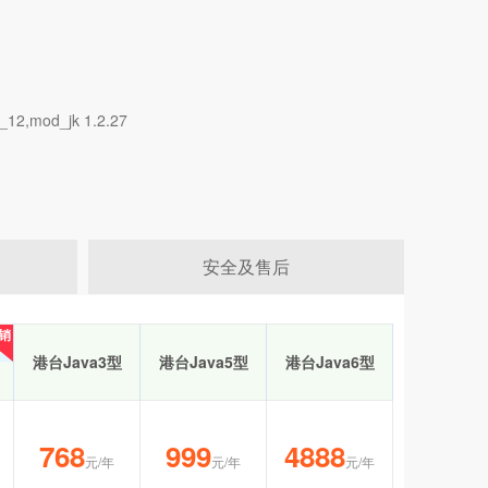
2,mod_jk 1.2.27
安全及售后
销
销
港台Java3型
港台Java5型
港台Java6型
768
999
4888
元/年
元/年
元/年