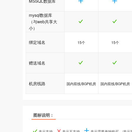
MSSQL数据库
mysql数据库
（与web共享大
小）
绑定域名
15个
15个
赠送域名
机房线路
国内双线/BGP机房
国内双线/BGP机房
图标说明：
产品名称
产品名称
产品名称
java1型
java1型
java1型
java2型
java2型
java2型
表示支持、
表示不支持、
表示需要单独购买、/表