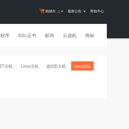
购物车
最新公告
帮助中心
0
小程序
SSL证书
邮局
云虚机
商标
NET主机
Linux主机
超G型主机
Java主机