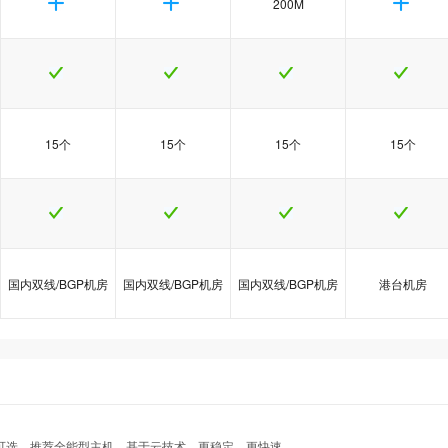
200M
15个
15个
15个
15个
国内双线/BGP机房
国内双线/BGP机房
国内双线/BGP机房
港台机房
热
热
热
java5型
java5型
java5型
java6型
java6型
java6型
java8型
java8型
java8型
港台Java1型
港台Java1型
港台Java1型
示可选、推荐全能型主机，基于云技术，更稳定、更快速。