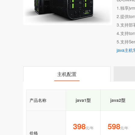
1.独享j
2.提供to
3.支持部
4.支持tom
5.支持Servl
java主
主机配置
产品名称
java1型
java2型
398
598
元/年
元/年
价格